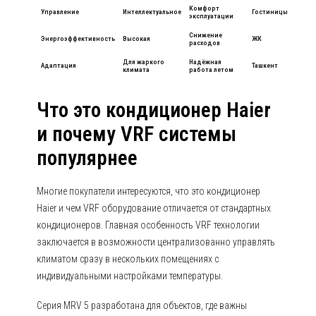
Комфорт
Управление
Интеллектуальное
Гостиницы
эксплуатации
Снижение
Энергоэффективность
Высокая
ЖК
расходов
Для жаркого
Надёжная
Адаптация
Ташкент
климата
работа летом
Что это кондиционер Haier
и почему VRF системы
популярнее
Многие покупатели интересуются, что это кондиционер
Haier и чем VRF оборудование отличается от стандартных
кондиционеров. Главная особенность VRF технологии
заключается в возможности централизованно управлять
климатом сразу в нескольких помещениях с
индивидуальными настройками температуры.
Серия MRV 5 разработана для объектов, где важны