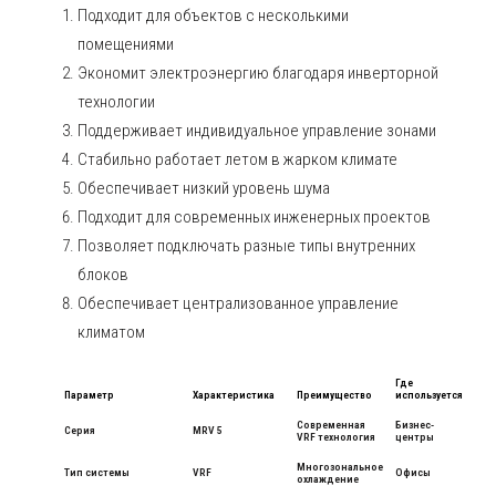
Подходит для объектов с несколькими
помещениями
Экономит электроэнергию благодаря инверторной
технологии
Поддерживает индивидуальное управление зонами
Стабильно работает летом в жарком климате
Обеспечивает низкий уровень шума
Подходит для современных инженерных проектов
Позволяет подключать разные типы внутренних
блоков
Обеспечивает централизованное управление
климатом
Где
Параметр
Характеристика
Преимущество
используется
Современная
Бизнес-
Серия
MRV 5
VRF технология
центры
Многозональное
Тип системы
VRF
Офисы
охлаждение