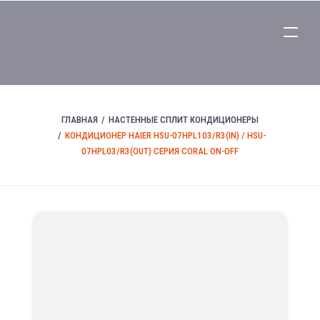
ГЛАВНАЯ
НАСТЕННЫЕ СПЛИТ КОНДИЦИОНЕРЫ
КОНДИЦИОНЕР HAIER HSU-07HPL103/R3(IN) / HSU-
07HPL03/R3(OUT) СЕРИЯ CORAL ON-OFF