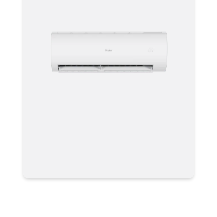
Кондиционер Haier HSU-
07HPL103/R3(IN) / HSU-