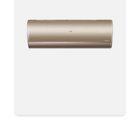
Кондиционер Haier AS35S2SJ2FA-
G / 1U35MECFRA Серия Jade Super