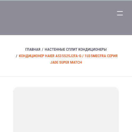
ГЛАВНАЯ
НАСТЕННЫЕ СПЛИТ КОНДИЦИОНЕРЫ
КОНДИЦИОНЕР HAIER AS35S2SJ2FA-G / 1U35MECFRA СЕРИЯ
JADE SUPER MATCH