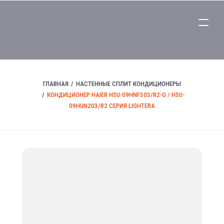
ГЛАВНАЯ
НАСТЕННЫЕ СПЛИТ КОНДИЦИОНЕРЫ
КОНДИЦИОНЕР HAIER HSU-09HNF303/R2-G / HSU-
09HUN203/R2 СЕРИЯ LIGHTERA