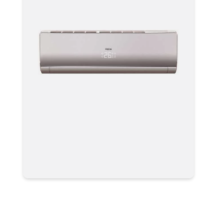
Кондиционер Haier HSU-
09HNF303/R2-G / HSU-