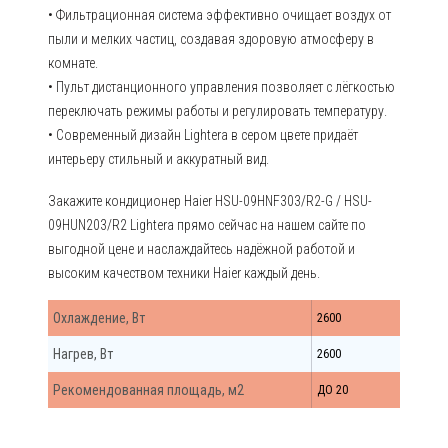
• Фильтрационная система эффективно очищает воздух от
пыли и мелких частиц, создавая здоровую атмосферу в
комнате.
• Пульт дистанционного управления позволяет с лёгкостью
переключать режимы работы и регулировать температуру.
• Современный дизайн Lightera в сером цвете придаёт
интерьеру стильный и аккуратный вид.
Закажите кондиционер Haier HSU-09HNF303/R2-G / HSU-
09HUN203/R2 Lightera прямо сейчас на нашем сайте по
выгодной цене и наслаждайтесь надёжной работой и
высоким качеством техники Haier каждый день.
Охлаждение, Вт
2600
Нагрев, Вт
2600
Рекомендованная площадь, м2
ДО 20