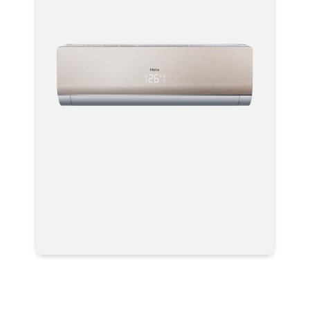
Кондиционер Haier HSU-
24HNF203/R2-G / HSU-