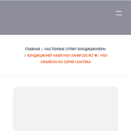
ГЛАВНАЯ
НАСТЕННЫЕ СПЛИТ КОНДИЦИОНЕРЫ
КОНДИЦИОНЕР HAIER HSU-24HNF203/R2-W / HSU-
24HUN303/R2 СЕРИЯ LIGHTERA