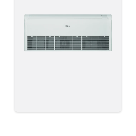
Полупромышленная сплит-
система Haier AC160S1LK1FA /