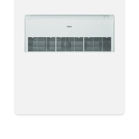
Полупромышленная сплит-
система Haier AC140S1LK1FA /