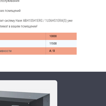
 обслуживания
ских помещений
т-систему Haier ABH105H1ERG / 1U36HS1ERA(S) уже
климат в вашем помещении!
10000
11500
тивности
A / B