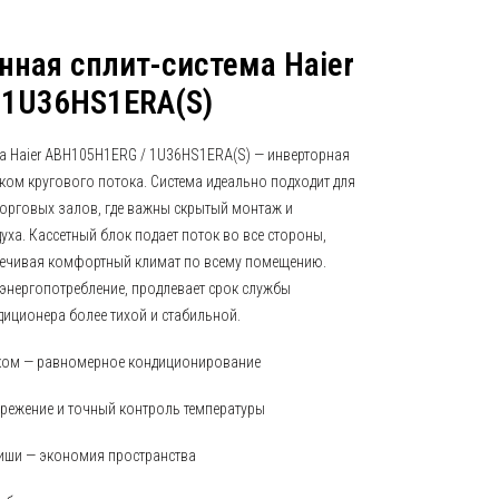
ная сплит-система Haier
 1U36HS1ERA(S)
 Haier ABH105H1ERG / 1U36HS1ERA(S) — инверторная
ком кругового потока. Система идеально подходит для
торговых залов, где важны скрытый монтаж и
ха. Кассетный блок подает поток во все стороны,
печивая комфортный климат по всему помещению.
 энергопотребление, продлевает срок службы
диционера более тихой и стабильной.
оком — равномерное кондиционирование
ережение и точный контроль температуры
иши — экономия пространства