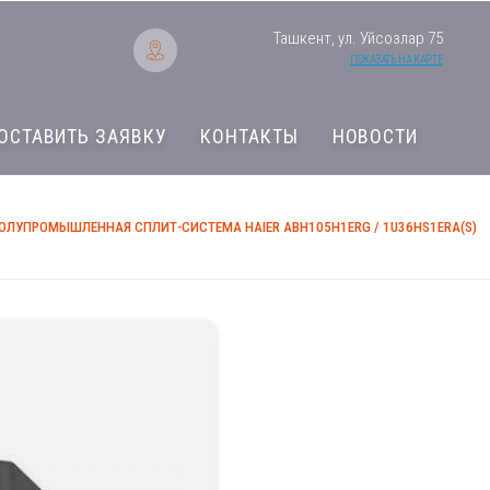
Ташкент, ул. Уйсозлар 75
ПОКАЗАТЬ НА КАРТЕ
ОСТАВИТЬ ЗАЯВКУ
КОНТАКТЫ
НОВОСТИ
ОЛУПРОМЫШЛЕННАЯ СПЛИТ-СИСТЕМА HAIER ABH105H1ERG / 1U36HS1ERA(S)
Полупромышленная 
ABH105H1ERG / 1U