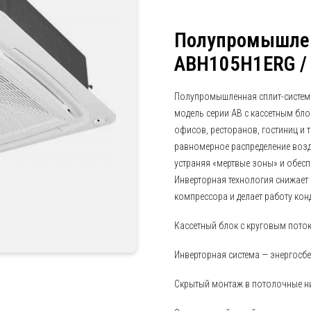
Полупромышлен
ABH105H1ERG /
Полупромышленная сплит-система
модель серии AB с кассетным бло
офисов, ресторанов, гостиниц и 
равномерное распределение возду
устраняя «мертвые зоны» и обес
Инверторная технология снижает
компрессора и делает работу кон
Кассетный блок с круговым пот
Инверторная система — энергосб
Скрытый монтаж в потолочные н