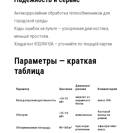
Антикоррозийная обработка теплообменников для
городской среды.
Коды ошибок на пульте — ускоренная диагностика,
меньше простоев.
Хладагент R32/R410A — уточняйте по текущей партии.
Параметры — краткая
таблица
Диапазон/
Параметр
Значение
условия
Комментарий
зависит от
~14–15
Холодопроизводительность
наружного
класс «50»
кВт
блока
быстрый
~15–16
Обогрев
межсезонье
выход на
кВт
режим
при норм.
офис/ритейл/
Обслуживаемая площадь
90–140 м²
утеплении
класс