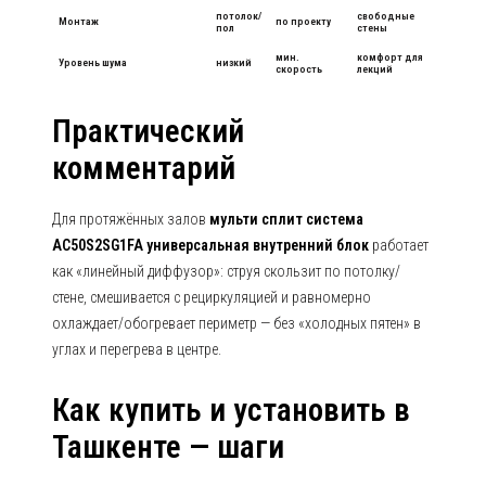
потолок/
свободные
Монтаж
по проекту
пол
стены
мин.
комфорт для
Уровень шума
низкий
скорость
лекций
Практический
комментарий
Для протяжённых залов
мульти сплит система
AC50S2SG1FA универсальная внутренний блок
работает
как «линейный диффузор»: струя скользит по потолку/
стене, смешивается с рециркуляцией и равномерно
охлаждает/обогревает периметр — без «холодных пятен» в
углах и перегрева в центре.
Как купить и установить в
Ташкенте — шаги