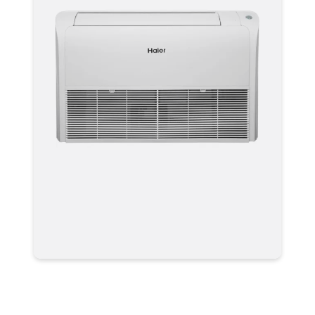
Мульти сплит система
AC50S2SG1FA универсальная