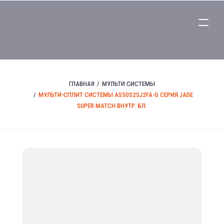
ГЛАВНАЯ
МУЛЬТИ СИСТЕМЫ
МУЛЬТИ-СПЛИТ СИСТЕМЫ AS50S2SJ2FA-G СЕРИЯ JADE
SUPER MATCH ВНУТР. БЛ.