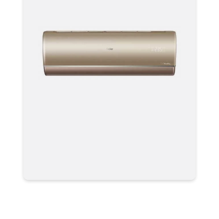
Мульти-сплит системы
AS50S2SJ2FA-G Серия Jade Super