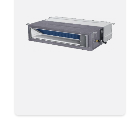
ульти-сплит системы
AD50S2SM3FA AD (Канальные