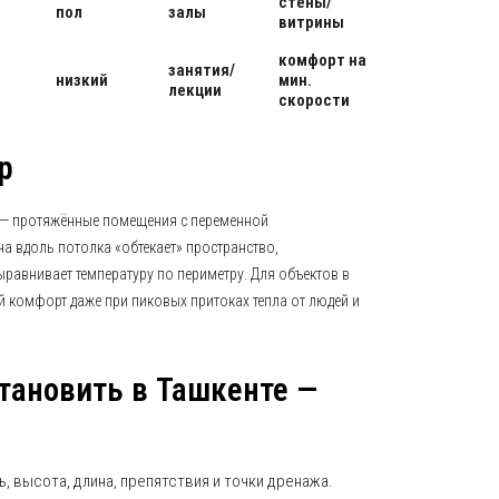
стены/
пол
залы
витрины
комфорт на
занятия/
низкий
мин.
лекции
скорости
р
— протяжённые помещения с переменной
а вдоль потолка «обтекает» пространство,
ыравнивает температуру по периметру. Для объектов в
й комфорт даже при пиковых притоках тепла от людей и
становить в Ташкенте —
ь, высота, длина, препятствия и точки дренажа.