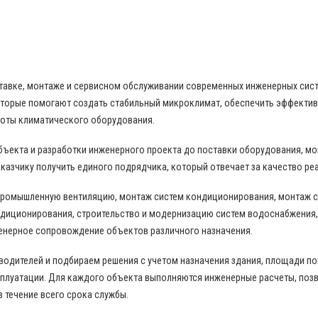
 В ОБЛАСТИ ПРОМЫШЛЕННОГО КОНДИЦИО
поставке, монтаже и сервисном обслуживании современных инженерных си
торые помогают создать стабильный микроклимат, обеспечить эффекти
боты климатического оборудования.
бъекта и разработки инженерного проекта до поставки оборудования, м
казчику получить единого подрядчика, который отвечает за качество ре
промышленную вентиляцию, монтаж систем кондиционирования, монтаж с
диционирования, строительство и модернизацию систем водоснабжения,
енерное сопровождение объектов различного назначения.
дителей и подбираем решения с учетом назначения здания, площади пом
сплуатации. Для каждого объекта выполняются инженерные расчеты, по
в течение всего срока службы.