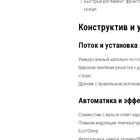
Быстрый регламент: фронта
restart.
Конструктив и 
Поток и установка
Универсальный напольно-потол
Широкая линейная решётка + 
струю.
Дренаж с правильным уклоном;
Автоматика и эфф
Совместим с мульти-сплит на
Плавная модуляция температур
Eco/Sleep.
Интеграция в «умное здание»/B