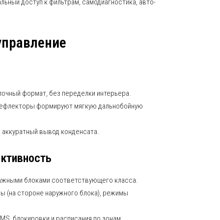
льный доступ к фильтрам, самодиагностика, авто-
управление
очный формат, без переделки интерьера.
дефлекторы формируют мягкую дальнобойную
 аккуратный вывод конденсата.
ективность
ружными блоками соответствующего класса.
ы (на стороне наружного блока), режимы
MS, блокировки и расписания по зонам.