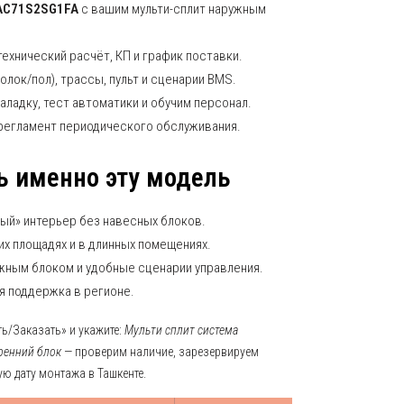
AC71S2SG1FA
с вашим мульти-сплит наружным
технический расчёт, КП и график поставки.
олок/пол), трассы, пульт и сценарии BMS.
аладку, тест автоматики и обучим персонал.
 регламент периодического обслуживания.
ь именно эту модель
ый» интерьер без навесных блоков.
х площадях и в длинных помещениях.
жным блоком и удобные сценарии управления.
я поддержка в регионе.
ь/Заказать» и укажите:
Мульти сплит система
ренний блок
— проверим наличие, зарезервируем
ю дату монтажа в Ташкенте.