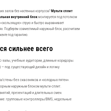
их залов без настенных корпусов?
Мульти сплит
альная внутренний блок
монтируется под потолком
ю «скользящую» струю и быстро выравнивает
ях. Подберём совместимый наружный блок, рассчитаем
кенте под гарантию.
ся сильнее всего
с-залы, учебные аудитории, длинные коридоры.
) — под существующий дизайн и логику
а/стены без сквозняков и «холодных пятен».
торным наружным блоком мульти-сплит.
анятий, презентаций и длительных смен.
ние: групповые контроллеры/BMS, недельные