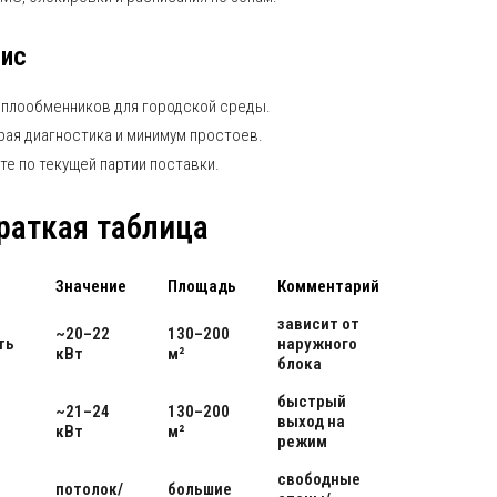
вис
еплообменников для городской среды.
рая диагностика и минимум простоев.
те по текущей партии поставки.
раткая таблица
Значение
Площадь
Комментарий
зависит от
~20–22
130–200
ть
наружного
кВт
м²
блока
быстрый
~21–24
130–200
выход на
кВт
м²
режим
свободные
потолок/
большие