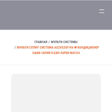
ГЛАВНАЯ
МУЛЬТИ СИСТЕМЫ
МУЛЬТИ СПЛИТ СИСТЕМА AS25S2SF1FA-W КОНДИЦИОНЕР
HAIER СЕРИЯ FLEXIS SUPER MATCH