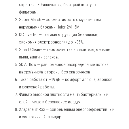
скрытая LED-индикация, быстрый доступ к
фильтрам.
Super Match — совместимость с мульти-сплит
наружными блоками Haier 2M–5M.
DC Inverter — плавная модуляция без «пилы»,
экономия электроэнергии до ~35%.
Smart Clean+ — термоочистка испарителя, меньше
пыли, влаги и запахов.
3D Airflow — равномерное распределение потока
вверх/вниз/в стороны без сквозняков.
Тихая работа от ~19 дБ — комфорт для сна, звонков
и фокусной работы.
Фильтр высокой плотности + антибактериальный
слой — чище и безопаснее воздух.
Хладагент R32 — современный энергоэффективный
и экологичный стандарт.