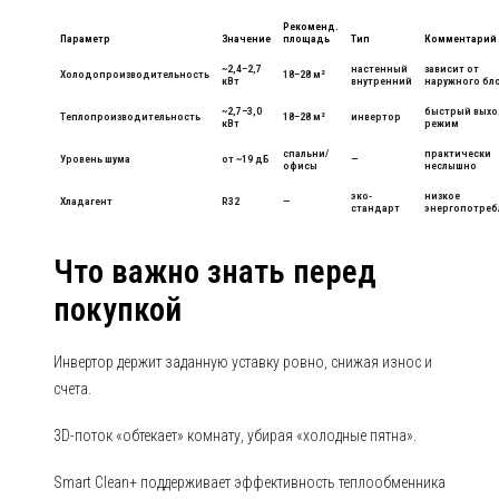
Рекоменд.
Параметр
Значение
площадь
Тип
Комментарий
~2,4–2,7
настенный
зависит от
Холодопроизводительность
18–28 м²
кВт
внутренний
наружного бл
~2,7–3,0
быстрый выхо
Теплопроизводительность
18–28 м²
инвертор
кВт
режим
спальни/
практически
Уровень шума
от ~19 дБ
—
офисы
неслышно
эко-
низкое
Хладагент
R32
—
стандарт
энергопотреб
Что важно знать перед
покупкой
Инвертор держит заданную уставку ровно, снижая износ и
счета.
3D-поток «обтекает» комнату, убирая «холодные пятна».
Smart Clean+ поддерживает эффективность теплообменника