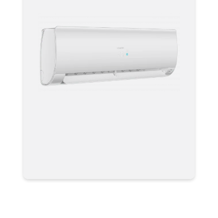
Мульти сплит система
AS25S2SF1FA-W Кондиционер