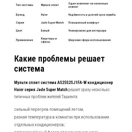
Один комплект на несколько
Тип системы
Мульти сплит
комнат
Бренд
Haier
Надёжность и долгий срок службы
Серия
Jade Super Match
Повышенный комфорт
Цвет
Белый
Универсален для интерьера
Квартиры и
Применение
Широкая сфера использования
офисы
Какие проблемы решает
система
Мульти сплит система AS25S2SJ1FA-W кондиционер
Haier серия Jade Super Match
решает сразу несколько
типичных проблем жителей Ташкента:
сильный перегрев помещений летом;
разная температура в комнатах при использовании
отдельных кондиционеров;