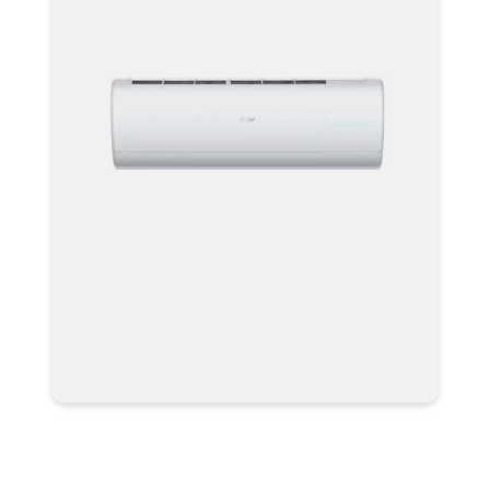
Мульти сплит система
AS25S2SJ1FA-W кондиционер