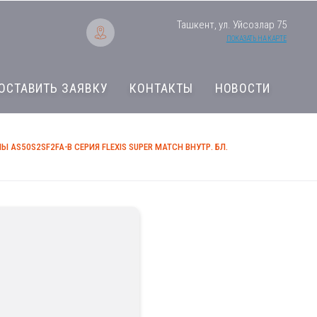
Ташкент, ул. Уйсозлар 75
ПОКАЗАТЬ НА КАРТЕ
ОСТАВИТЬ ЗАЯВКУ
КОНТАКТЫ
НОВОСТИ
 AS50S2SF2FA-B СЕРИЯ FLEXIS SUPER MATCH ВНУТР. БЛ.
Мульти-сплит сис
Flexis Super Match 