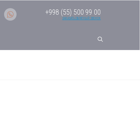
+998 (55) 500 99 00
ЗАКАЗАТЬ ОБРАТНЫЙ ЗВОНОК
темы AS50S2SF2FA-B Серия
Внутр. Бл.