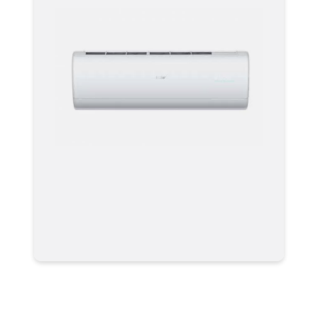
Мульти сплит система
AS25S2SJ2FA-W кондиционер