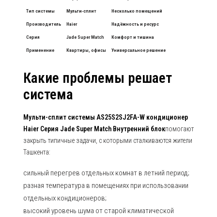
Тип системы
Мульти-сплит
Несколько помещений
Производитель
Haier
Надёжность и ресурс
Серия
Jade Super Match
Комфорт и тишина
Применение
Квартиры, офисы
Универсальное решение
Какие проблемы решает
система
Мульти-сплит системы AS25S2SJ2FA-W кондиционер
Haier Серия Jade Super Match Внутренний блок
помогают
закрыть типичные задачи, с которыми сталкиваются жители
Ташкента:
сильный перегрев отдельных комнат в летний период;
разная температура в помещениях при использовании
отдельных кондиционеров;
высокий уровень шума от старой климатической