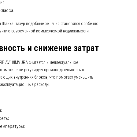
ия.
класса.
и Шайхантахур подобные решения становятся особенно
витию современной коммерческой недвижимости.
ность и снижение затрат
RF AV18IMVURA считается интеллектуальное
втоматически регулирует производительность в
тающих внутренних блоков, что помогает уменьшить
 эксплуатационные расходы.
;
сеть;
температуры;