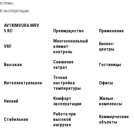
истемы.
й эксплуатации.
AV18IMVURA MRV
5 RC
Преимущество
Применение
Многозональный
Бизнес-
VRF
климат-
центры
контроль
Снижение
Высокая
Гостиницы
затрат
Точная
Интеллектуальное
настройка
Офисы
температуры
Комфорт
Жилые
Низкий
эксплуатации
комплексы
Работа при
Коммерческие
Стабильная
высокой
объекты
нагрузке