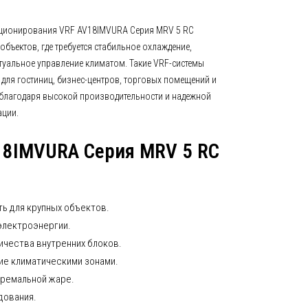
ционирования VRF AV18IMVURA Серия MRV 5 RC
бъектов, где требуется стабильное охлаждение,
туальное управление климатом. Такие VRF-системы
 для гостиниц, бизнес-центров, торговых помещений и
благодаря высокой производительности и надежной
ации.
18IMVURA Серия MRV 5 RC
ь для крупных объектов.
электроэнергии.
чества внутренних блоков.
ие климатическими зонами.
тремальной жаре.
дования.