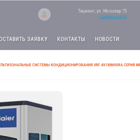
Ташкент, ул. Уйсозлар 75
ПОКАЗАТЬ НА КАРТЕ
ОСТАВИТЬ ЗАЯВКУ
КОНТАКТЫ
НОВОСТИ
ЛЬТИЗОНАЛЬНЫЕ СИСТЕМЫ КОНДИЦИОНИРОВАНИЯ VRF AV18IMVURA СЕРИЯ MR
Мультизональные 
VRF AV18IMVURA С