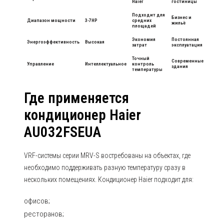
Haier
гостиницы
Подходит для
Бизнес и
Диапазон мощности
3-7HP
средних
жильё
площадей
Экономия
Постоянная
Энергоэффективность
Высокая
затрат
эксплуатация
Точный
Современные
Управление
Интеллектуальное
контроль
здания
температуры
Где применяется
кондиционер Haier
AU032FSEUA
VRF-системы серии MRV-S востребованы на объектах, где
необходимо поддерживать разную температуру сразу в
нескольких помещениях. Кондиционер Haier подходит для:
офисов;
ресторанов;