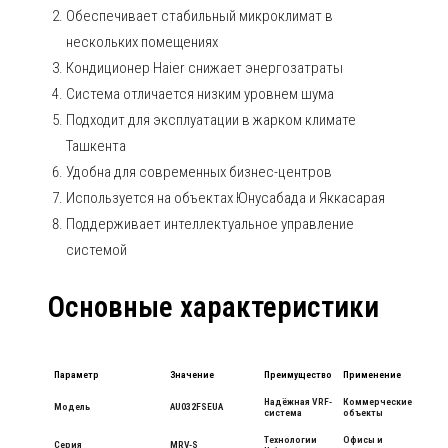
Обеспечивает стабильный микроклимат в
нескольких помещениях
Кондиционер Haier снижает энергозатраты
Система отличается низким уровнем шума
Подходит для эксплуатации в жарком климате
Ташкента
Удобна для современных бизнес-центров
Используется на объектах Юнусабада и Яккасарая
Поддерживает интеллектуальное управление
системой
Основные характеристики
Параметр
Значение
Преимущество
Применение
Надёжная VRF-
Коммерческие
Модель
AU032FSEUA
система
объекты
Технологии
Офисы и
Серия
MRV-S