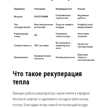
Параметр
Описание
Преимущество
Польза
Современная
Надежная
Модель
ERV0150ANW
технология
работа
Тип
Вентиляционная
Подача свежего
Комфортный
оборудования
установка
воздуха
микроклимат
Рекуперация
Снижение
Экономия
Да
тепла
теплопотерь
энергии
Интеграция в
Удобство
Совместимость
VRF-системы
инженерные
эксплуатации
сети
Широкая
Коммерческие
Применение
Универсальность
область
объекты
использования
Что такое рекуперация
тепла
Принцип работы рекуператора заключается в передаче
тепловой энергии от удаляемого воздуха приточному
потоку. Благодаря этому зимой поступающий воздух