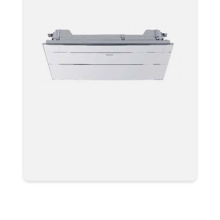
Мультизональная система
кондиционирования Haier VRF