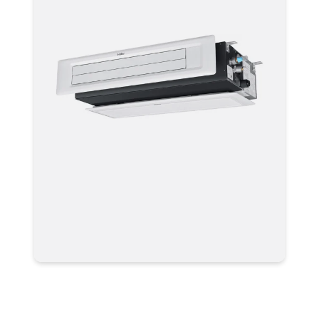
Мультизональная система
кондиционирования Haier VRF