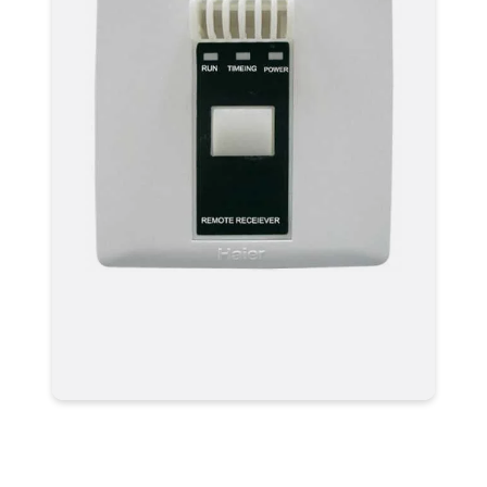
ИК-приёмник Haier RE-02 для
канальных кондиционеров MRV