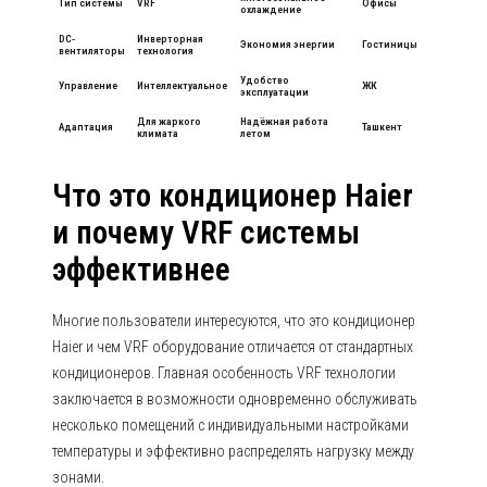
Тип системы
VRF
Офисы
охлаждение
DC-
Инверторная
Экономия энергии
Гостиницы
вентиляторы
технология
Удобство
Управление
Интеллектуальное
ЖК
эксплуатации
Для жаркого
Надёжная работа
Адаптация
Ташкент
климата
летом
Что это кондиционер Haier
и почему VRF системы
эффективнее
Многие пользователи интересуются, что это кондиционер
Haier и чем VRF оборудование отличается от стандартных
кондиционеров. Главная особенность VRF технологии
заключается в возможности одновременно обслуживать
несколько помещений с индивидуальными настройками
температуры и эффективно распределять нагрузку между
зонами.