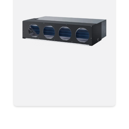
Полупромышленная сплит-
система Haier AD36NS1ERA(S) /