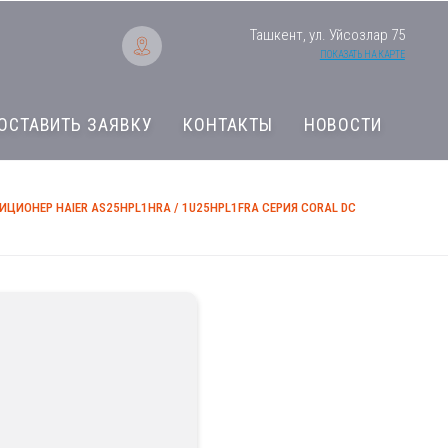
Ташкент, ул. Уйсозлар 75
ПОКАЗАТЬ НА КАРТЕ
ОСТАВИТЬ ЗАЯВКУ
КОНТАКТЫ
НОВОСТИ
ИЦИОНЕР HAIER AS25HPL1HRA / 1U25HPL1FRA СЕРИЯ CORAL DC
Кондиционер Haie
Серия Coral DC