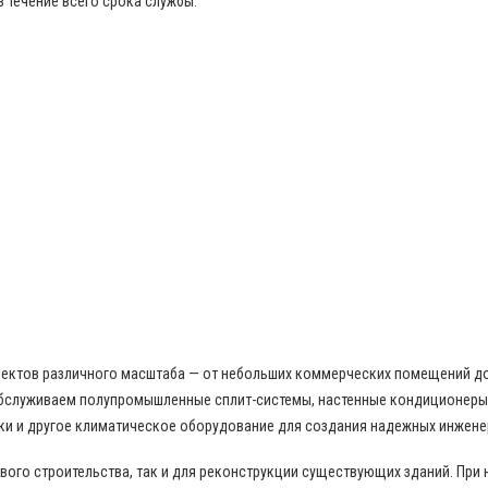
в течение всего срока службы.
бъектов различного масштаба — от небольших коммерческих помещений д
бслуживаем полупромышленные сплит-системы, настенные кондиционеры,
ки и другое климатическое оборудование для создания надежных инжене
ого строительства, так и для реконструкции существующих зданий. При