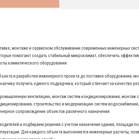
 В ОБЛАСТИ ПРОМЫШЛЕННОГО КОНДИЦИО
поставке, монтаже и сервисном обслуживании современных инженерных си
торые помогают создать стабильный микроклимат, обеспечить эффекти
боты климатического оборудования.
бъекта и разработки инженерного проекта до поставки оборудования, м
казчику получить единого подрядчика, который отвечает за качество ре
промышленную вентиляцию, монтаж систем кондиционирования, монтаж с
диционирования, строительство и модернизацию систем водоснабжения,
енерное сопровождение объектов различного назначения.
дителей и подбираем решения с учетом назначения здания, площади пом
сплуатации. Для каждого объекта выполняются инженерные расчеты, по