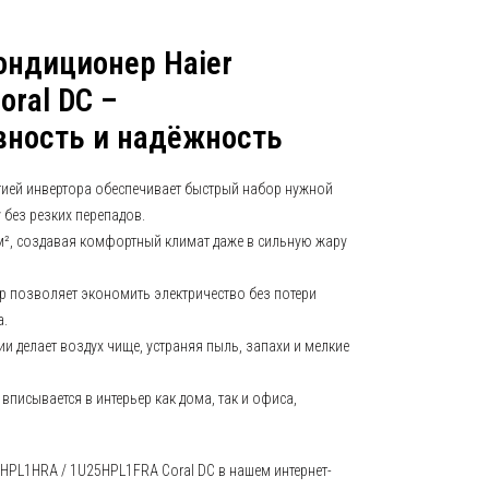
ондиционер Haier
ral DC –
вность и надёжность
логией инвертора обеспечивает быстрый набор нужной
 без резких перепадов.
 м², создавая комфортный климат даже в сильную жару
 позволяет экономить электричество без потери
а.
и делает воздух чище, устраняя пыль, запахи и мелкие
 вписывается в интерьер как дома, так и офиса,
HPL1HRA / 1U25HPL1FRA Coral DC в нашем интернет-