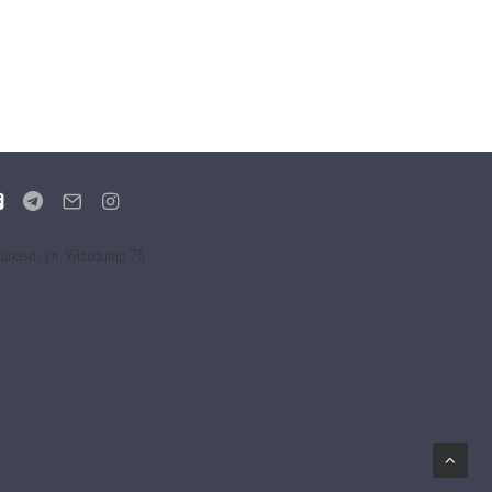
шкент, ул. Уйсозлар 75