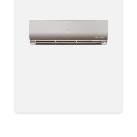
Мульти-сплит системы
AS50S2SF2FA-G Серия Flexis Super